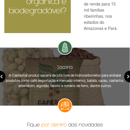
orgânica e
de renda para 15
biodegradável?
mil famílias
ribeirinhas, nos
estados do
Amazonas e Pará.
Sacaria
A Castanhal produz sacaria de juta livre de hidrocarbonetos para embalar
produtos como café (exportação e mercado interno), batata, cacau, castanha,
amendoim, algodão, tanino e minério de ferro, dentre outros.
Fique
por dentro
das novidades